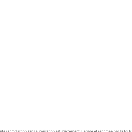
 reproduction sans autorisation est strictement illégale et réprimée par la loi fra