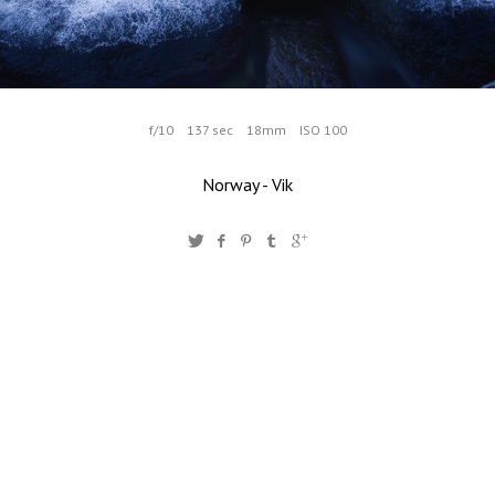
f/10
137 sec
18mm
ISO 100
Norway - Vik